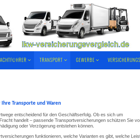
RACHTFÜHRER
TRANSPORT
GEWERBE
VERSICHERUNG
r
Ihre
Transporte
und
Waren
rtwege
entscheidend
für
den
Geschäftserfolg.
Ob
es
sich
um
Fracht
handelt –
passende
Transportversicherungen
schützen
Sie
vo
hädigung
oder
Verzögerung
entstehen
können.
rtversicherungen
funktionieren,
welche
Varianten
es
gibt,
welche
Leis