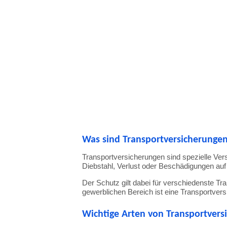
Was
sind
Transportversicherunge
Transportversicherungen
sind
spezielle
Ver
Diebstahl,
Verlust
oder
Beschädigungen
au
Der
Schutz
gilt
dabei
für
verschiedenste
Tra
gewerblichen
Bereich
ist
eine
Transportver
Wichtige
Arten
von
Transportvers