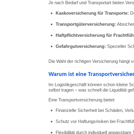
Je
nach
Bedarf
und
Transportart
bieten
Vers
Kaskoversicherung
für
Transporte:
D
Transportgüterversicherung:
Absiche
Haftpflichtversicherung
für
Frachtfüh
Gefahrgutversicherung:
Spezieller
Sc
Die
Wahl
der
richtigen
Versicherung
hängt
v
Warum
ist
eine
Transportversich
Im
Logistikgeschäft
können
schon
kleine
S
selbst
tragen –
was
schnell
die
Liquidität
ge
Eine
Transportversicherung
bietet:
Finanzielle
Sicherheit
bei
Schäden,
Verl
Schutz
vor
Haftungsrisiken
bei
Frachtfü
Flexibilität
durch
individuell
anpassbare