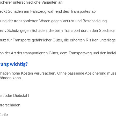
icherer
unterschiedliche
Varianten
an:
eckt
Schäden
am
Fahrzeug
während
des
Transportes
ab
rung
der
transportierten
Waren
gegen
Verlust
und
Beschädigung
rer:
Schutz
gegen
Schäden,
die
beim
Transport
durch
den
Spediteur
hutz
für
Transporte
gefährlicher
Güter,
die
erhöhten
Risiken
unterlieg
on
der
Art
der
transportierten
Güter,
dem
Transportweg
und
den
indiv
erung
wichtig?
chäden
hohe
Kosten
verursachen.
Ohne
passende
Absicherung
mus
fährden
kann.
ust
oder
Diebstahl
hrerschäden
Tarife