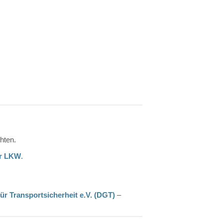
hten.
r
LKW
.
für
Transportsicherheit
e.V. (
DGT)
–