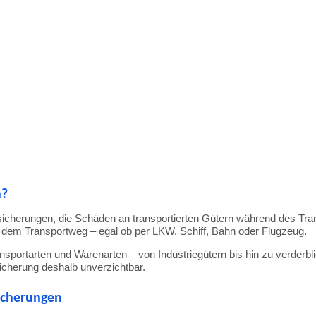
n?
sicherungen,
die
Schäden
an
transportierten
Gütern
während
des
Tra
f
dem
Transportweg –
egal
ob
per
LKW,
Schiff,
Bahn
oder
Flugzeug.
nsportarten
und
Warenarten –
von
Industriegütern
bis
hin
zu
verderbl
sicherung
deshalb
unverzichtbar.
icherungen