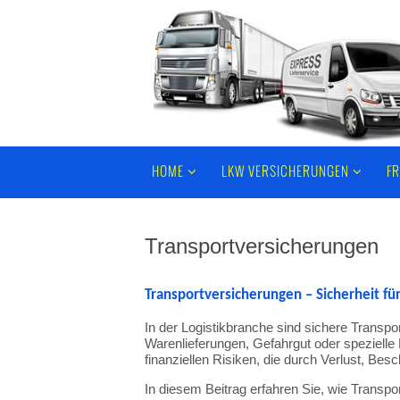
Zum
Inhalt
springen
Zum
Inhalt
HOME
LKW VERSICHERUNGEN
F
springen
Transportversicherungen
Transportversicherungen –
Sicherheit
fü
In
der
Logistikbranche
sind
sichere
Transpo
Warenlieferungen,
Gefahrgut
oder
spezielle
finanziellen
Risiken,
die
durch
Verlust,
Besc
In
diesem
Beitrag
erfahren
Sie,
wie
Transpo