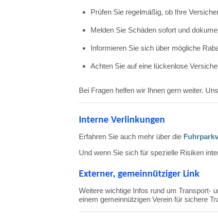
Prüfen
Sie
regelmäßig,
ob
Ihre
Versich
Melden
Sie
Schäden
sofort
und
dokume
Informieren
Sie
sich
über
mögliche
Raba
Achten
Sie
auf
eine
lückenlose
Versich
Bei
Fragen
helfen
wir
Ihnen
gern
weiter.
Uns
Interne
Verlinkungen
Erfahren
Sie
auch
mehr
über
die
Fuhrparkv
Und
wenn
Sie
sich
für
spezielle
Risiken
int
Externer,
gemeinnütziger
Link
Weitere
wichtige
Infos
rund
um
Transport-
u
einem
gemeinnützigen
Verein
für
sichere
Tr