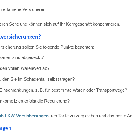
ch
erfahrene
Versicherer
heren
Seite
und
können
sich
auf
Ihr
Kerngeschäft
konzentrieren.
tversicherungen?
ersicherung
sollten
Sie
folgende
Punkte
beachten:
sarten
sind
abgedeckt?
den
vollen
Warenwert
ab?
l,
den
Sie
im
Schadenfall
selbst
tragen?
Einschränkungen,
z.
B.
für
bestimmte
Waren
oder
Transportwege?
nkompliziert
erfolgt
die
Regulierung?
ich
LKW-
Versicherungen
,
um
Tarife
zu
vergleichen
und
das
beste
An
ungen