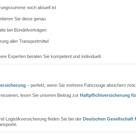
erungssumme
noch
aktuell
ist
ntieren
Sie
diese
genau
tte
bei
Bündelverträgen
erung
aller
Transportmittel
ere
Experten
beraten
Sie
kompetent
und
individuell.
ersicherung
–
perfekt,
wenn
Sie
mehrere
Fahrzeuge
absichern
möc
eressieren,
lesen
Sie
unseren
Beitrag
zur
Haftpflichtversicherung
fü
nd
Logistikversicherung
finden
Sie
bei
der
Deutschen
Gesellschaft
ansporte.