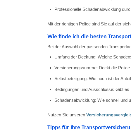
Professionelle
Schadenabwicklung
dur
Mit
der
richtigen
Police
sind
Sie
auf
der
sic
Wie
finde
ich
die
besten
Transpor
Bei
der
Auswahl
der
passenden
Transportv
Umfang
der
Deckung:
Welche
Schaden
Versicherungssumme:
Deckt
die
Police
Selbstbeteiligung:
Wie
hoch
ist
der
Antei
Bedingungen
und
Ausschlüsse:
Gibt
es
Schadensabwicklung:
Wie
schnell
und
u
Nutzen
Sie
unseren
Versicherungsvergle
Tipps
für
Ihre
Transportversicher