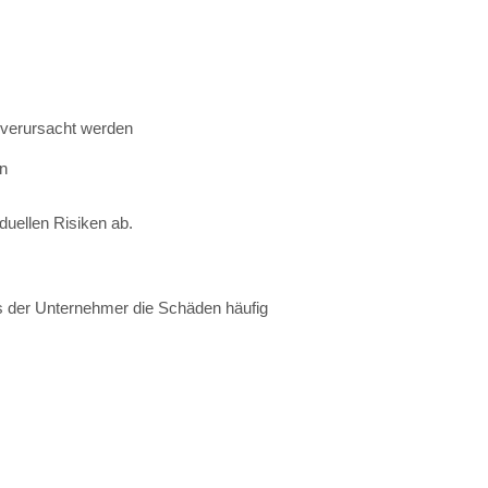
verursacht
werden
en
iduellen
Risiken
ab.
s
der
Unternehmer
die
Schäden
häufig